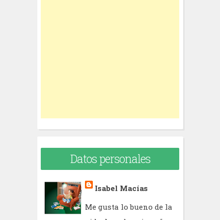
c
h
f
o
r
:
Datos personales
Isabel Macías
Me gusta lo bueno de la