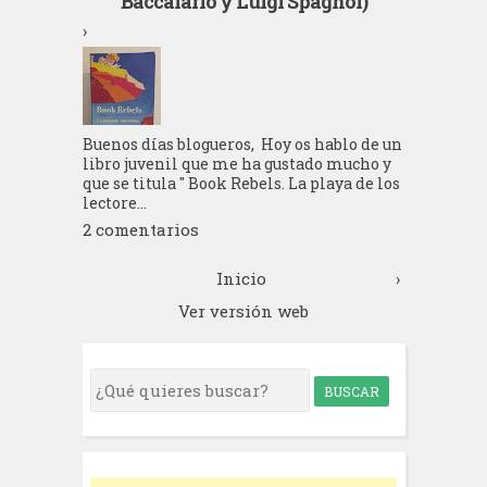
Baccalario y Luigi Spagnol)
›
Buenos días blogueros, Hoy os hablo de un
libro juvenil que me ha gustado mucho y
que se titula " Book Rebels. La playa de los
lectore...
2 comentarios
Inicio
›
Ver versión web
S
e
a
r