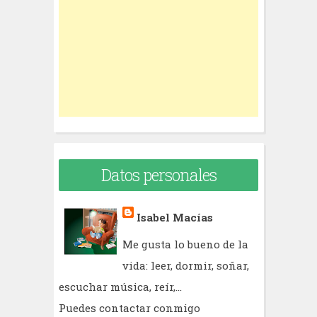
f
o
r
:
Datos personales
Isabel Macías
Me gusta lo bueno de la
vida: leer, dormir, soñar,
escuchar música, reír,...
Puedes contactar conmigo