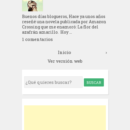
Buenos días blogueros, Hace ya unos años
reseñé una novela publicada por Amazon
Crossing que me enamoró: La flor del
azafrán amarillo. Hoy ...
1 comentarios
Inicio
›
Ver versión web
S
e
a
r
c
h