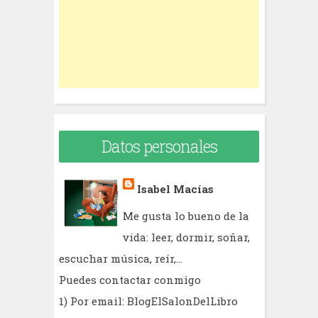
r
:
Datos personales
Isabel Macías
Me gusta lo bueno de la
vida: leer, dormir, soñar,
escuchar música, reír,...
Puedes contactar conmigo
1) Por email: BlogElSalonDelLibro