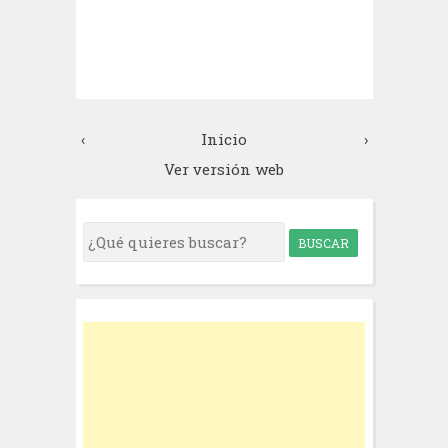
‹
Inicio
›
Ver versión web
S
e
a
r
c
h
f
o