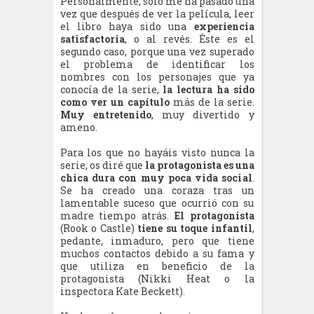
Personalmente, sólo me ha pasado una
vez que después de ver la película, leer
el libro haya sido una
experiencia
satisfactoria
, o al revés. Éste es el
segundo caso, porque una vez superado
el problema de identificar los
nombres con los personajes que ya
conocía de la serie,
la lectura ha sido
como ver un capítulo
más de la serie.
Muy entretenido
, muy divertido y
ameno.
Para los que no hayáis visto nunca la
serie, os diré que
la protagonista es una
chica dura con muy poca vida social
.
Se ha creado una coraza tras un
lamentable suceso que ocurrió con su
madre tiempo atrás.
El protagonista
(Rook o Castle)
tiene su toque infantil
,
pedante, inmaduro, pero que tiene
muchos contactos debido a su fama y
que utiliza en beneficio de la
protagonista (Nikki Heat o la
inspectora Kate Beckett).