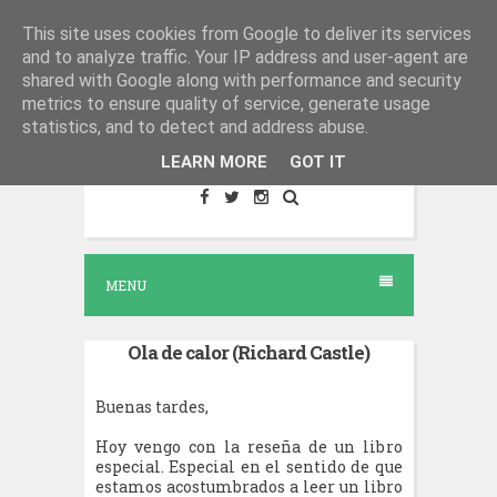
S
This site uses cookies from Google to deliver its services
El salón del libro - Blog de
and to analyze traffic. Your IP address and user-agent are
k
reseñas literarias
shared with Google along with performance and security
i
metrics to ensure quality of service, generate usage
Lugar de encuentro para todo lo
p
statistics, and to detect and address abuse.
relacionado con la lectura.
t
LEARN MORE
GOT IT
o
c
o
MENU
n
t
Ola de calor (Richard Castle)
e
n
Buenas tardes,
t
Hoy vengo con la reseña de un libro
especial. Especial en el sentido de que
estamos acostumbrados a leer un libro