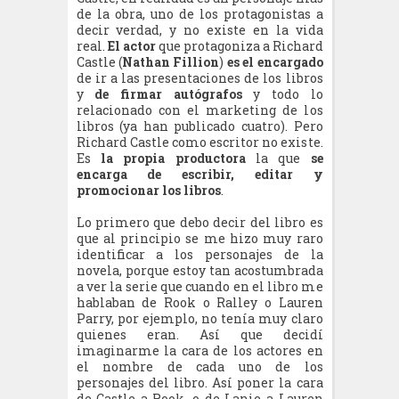
de la obra, uno de los protagonistas a
decir verdad, y no existe en la vida
real.
El actor
que protagoniza a Richard
Castle (
Nathan Fillion
)
es el encargado
de ir a las presentaciones de los libros
y
de firmar autógrafos
y todo lo
relacionado con el marketing de los
libros (ya han publicado cuatro). Pero
Richard Castle como escritor no existe.
Es
la propia productora
la que
se
encarga de escribir, editar y
promocionar los libros
.
Lo primero que debo decir del libro es
que al principio se me hizo muy raro
identificar a los personajes de la
novela, porque estoy tan acostumbrada
a ver la serie que cuando en el libro me
hablaban de Rook o Ralley o Lauren
Parry, por ejemplo, no tenía muy claro
quienes eran. Así que decidí
imaginarme la cara de los actores en
el nombre de cada uno de los
personajes del libro. Así poner la cara
de Castle a Rook, o de Lanie a Lauren