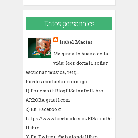
Datos personales
Isabel Macías
Me gusta lo bueno de la
vida: leer, dormir, soñar,
escuchar música, reír,...
Puedes contactar conmigo
1) Por email: BlogElSalonDelLibro
ARROBA gmail.com
2) En Facebook:
https://www.facebook.com/ElSalonDe
lLibro
3) En Twitter: @elsalondellibro