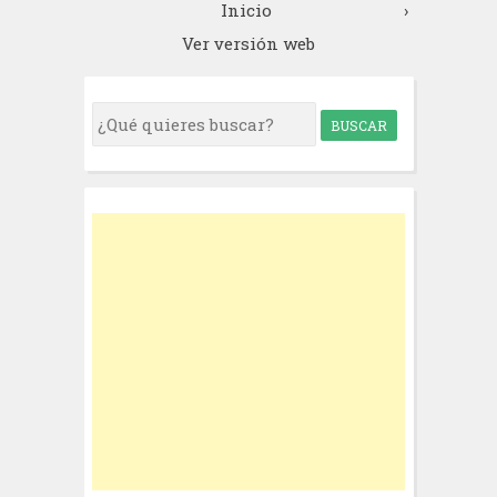
Inicio
›
Ver versión web
S
e
a
r
c
h
f
o
r
: