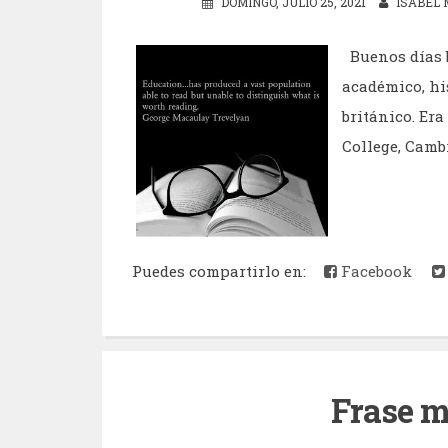
DOMINGO, JULIO 25, 2021
ISABEL 
Buenos días b
académico, hi
británico. Er
College, Cambr
Puedes compartirlo en:
Facebook
Frase m