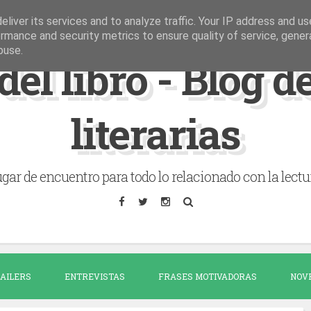
liver its services and to analyze traffic. Your IP address and u
rmance and security metrics to ensure quality of service, gene
buse.
del libro - Blog 
literarias
gar de encuentro para todo lo relacionado con la lectu
AILERS
ENTREVISTAS
FRASES MOTIVADORAS
NOV