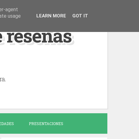
ser-agent
rate usage
LEARN MORE
GOT IT
de reseñas
ra.
EDADES
PRESENTACIONES