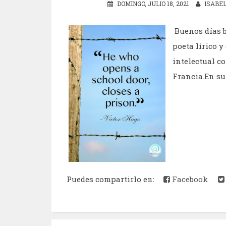
DOMINGO, JULIO 18, 2021
ISABE
Buenos días b
poeta lírico 
intelectual c
Francia.En su f
Puedes compartirlo en:
Facebook