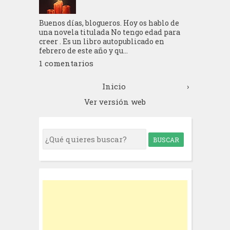
Buenos días, blogueros. Hoy os hablo de
una novela titulada No tengo edad para
creer . Es un libro autopublicado en
febrero de este año y qu...
1 comentarios
Inicio
›
Ver versión web
S
e
a
r
c
h
f