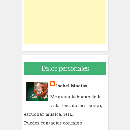
o
r
:
Datos personales
Isabel Macías
Me gusta lo bueno de la
vida: leer, dormir, soñar,
escuchar música, reír,...
Puedes contactar conmigo