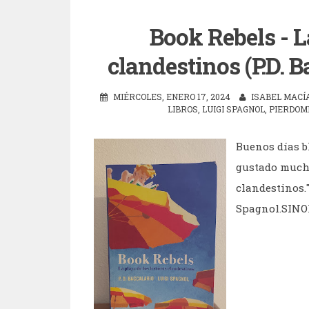
Book Rebels - L
clandestinos (P.D. 
MIÉRCOLES, ENERO 17, 2024
ISABEL MACÍ
LIBROS
,
LUIGI SPAGNOL
,
PIERDOM
Buenos días b
gustado mucho 
clandestinos."
Spagnol.SINOP