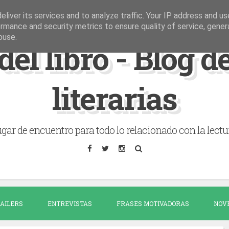
liver its services and to analyze traffic. Your IP address and u
rmance and security metrics to ensure quality of service, gene
buse.
del libro - Blog 
literarias
gar de encuentro para todo lo relacionado con la lectu
AILERS
ENTREVISTAS
FRASES MOTIVADORAS
NOV