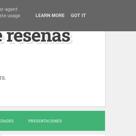
ser-agent
rate usage
LEARN MORE
GOT IT
de reseñas
ra.
EDADES
PRESENTACIONES