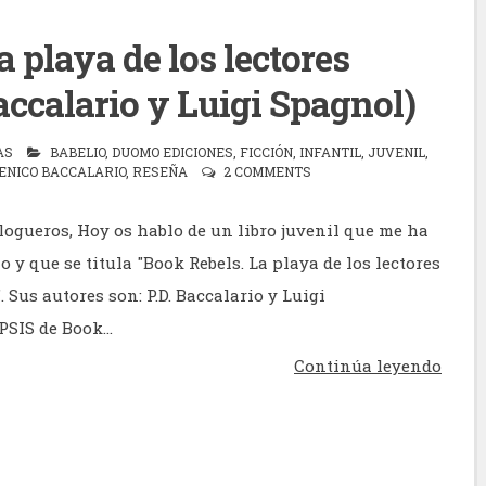
a playa de los lectores
Baccalario y Luigi Spagnol)
AS
BABELIO
,
DUOMO EDICIONES
,
FICCIÓN
,
INFANTIL
,
JUVENIL
,
ENICO BACCALARIO
,
RESEÑA
2 COMMENTS
logueros, Hoy os hablo de un libro juvenil que me ha
y que se titula "Book Rebels. La playa de los lectores
. Sus autores son: P.D. Baccalario y Luigi
SIS de Book...
Continúa leyendo