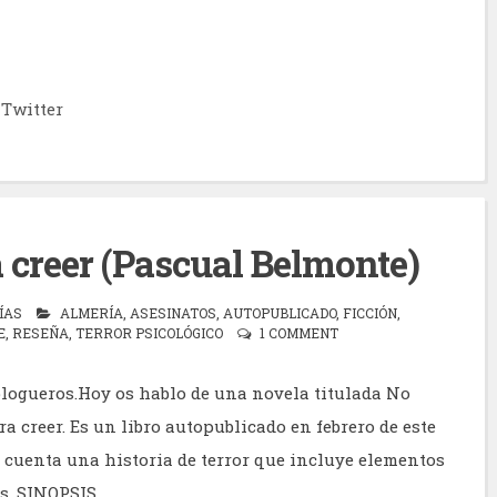
Twitter
 creer (Pascual Belmonte)
ÍAS
ALMERÍA
,
ASESINATOS
,
AUTOPUBLICADO
,
FICCIÓN
,
E
,
RESEÑA
,
TERROR PSICOLÓGICO
1 COMMENT
blogueros.Hoy os hablo de una novela titulada No
a creer. Es un libro autopublicado en febrero de este
 cuenta una historia de terror que incluye elementos
. SINOPSIS...