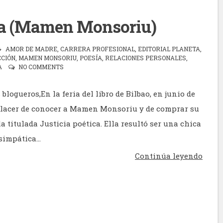
ica (Mamen Monsoriu)
AMOR DE MADRE
,
CARRERA PROFESIONAL
,
EDITORIAL PLANETA
,
CCIÓN
,
MAMEN MONSORIU
,
POESÍA
,
RELACIONES PERSONALES
,
A
NO COMMENTS
blogueros,En la feria del libro de Bilbao, en junio de
 placer de conocer a Mamen Monsoriu y de comprar su
 titulada Justicia poética. Ella resultó ser una chica
impática...
Continúa leyendo