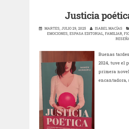
Justicia poét
MARTES, JULIO 29, 2025
ISABEL MACÍAS
EMOCIONES
,
ESPASA EDITORIAL
,
FAMILIAR
,
FI
RESEÑ
Buenas tardes 
2024, tuve el
primera novela
encantadora, s