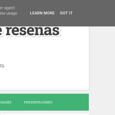
ser-agent
rate usage
LEARN MORE
GOT IT
de reseñas
ra.
EDADES
PRESENTACIONES