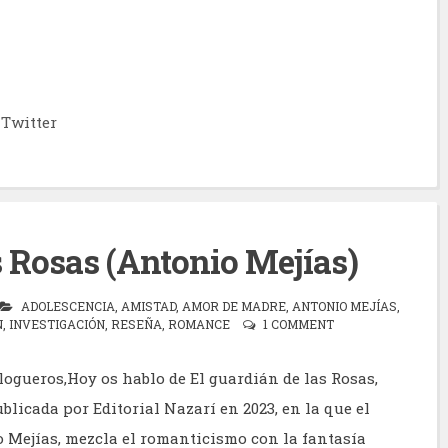
Twitter
s Rosas (Antonio Mejías)
ADOLESCENCIA
,
AMISTAD
,
AMOR DE MADRE
,
ANTONIO MEJÍAS
,
N
,
INVESTIGACIÓN
,
RESEÑA
,
ROMANCE
1 COMMENT
logueros,Hoy os hablo de El guardián de las Rosas,
licada por Editorial Nazarí en 2023, en la que el
o Mejías, mezcla el romanticismo con la fantasía