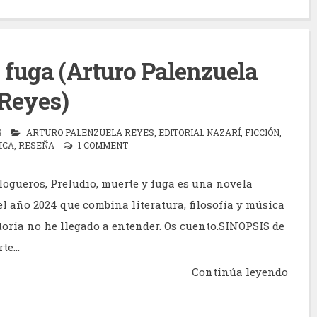
 fuga (Arturo Palenzuela
Reyes)
S
ARTURO PALENZUELA REYES
,
EDITORIAL NAZARÍ
,
FICCIÓN
,
ICA
,
RESEÑA
1 COMMENT
logueros, Preludio, muerte y fuga es una novela
el año 2024 que combina literatura, filosofía y música
toria no he llegado a entender. Os cuento.SINOPSIS de
e...
Continúa leyendo