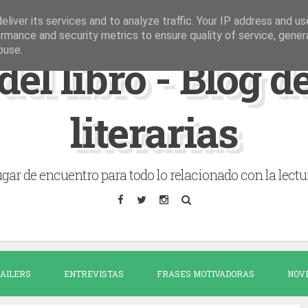
liver its services and to analyze traffic. Your IP address and u
rmance and security metrics to ensure quality of service, gene
buse.
del libro - Blog 
literarias
gar de encuentro para todo lo relacionado con la lectu
AILERS
ENTREVISTAS
FRASES MOTIVADORAS
NOV