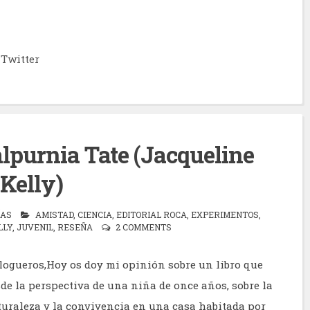
Twitter
lpurnia Tate (Jacqueline
Kelly)
ÍAS
AMISTAD
,
CIENCIA
,
EDITORIAL ROCA
,
EXPERIMENTOS
,
LLY
,
JUVENIL
,
RESEÑA
2 COMMENTS
logueros,Hoy os doy mi opinión sobre un libro que
sde la perspectiva de una niña de once años, sobre la
aturaleza y la convivencia en una casa habitada por