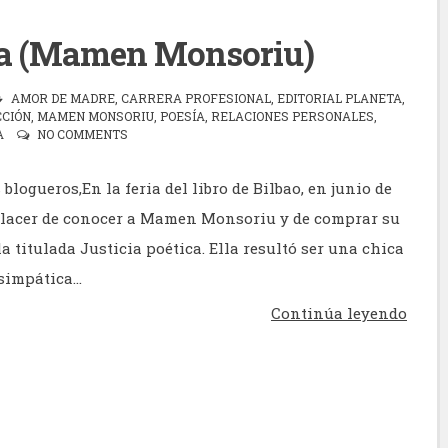
ica (Mamen Monsoriu)
AMOR DE MADRE
,
CARRERA PROFESIONAL
,
EDITORIAL PLANETA
,
CCIÓN
,
MAMEN MONSORIU
,
POESÍA
,
RELACIONES PERSONALES
,
A
NO COMMENTS
blogueros,En la feria del libro de Bilbao, en junio de
 placer de conocer a Mamen Monsoriu y de comprar su
 titulada Justicia poética. Ella resultó ser una chica
impática...
Continúa leyendo