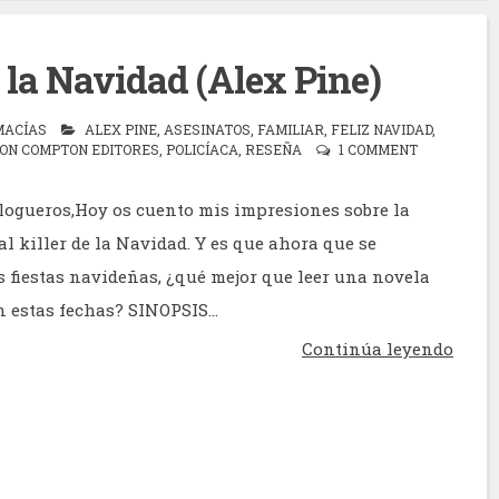
de la Navidad (Alex Pine)
MACÍAS
ALEX PINE
,
ASESINATOS
,
FAMILIAR
,
FELIZ NAVIDAD
,
ON COMPTON EDITORES
,
POLICÍACA
,
RESEÑA
1 COMMENT
logueros,Hoy os cuento mis impresiones sobre la
al killer de la Navidad. Y es que ahora que se
 fiestas navideñas, ¿qué mejor que leer una novela
 estas fechas? SINOPSIS...
Continúa leyendo