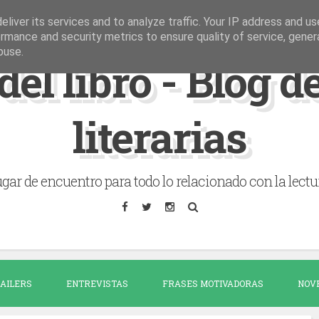
liver its services and to analyze traffic. Your IP address and u
rmance and security metrics to ensure quality of service, gene
buse.
del libro - Blog 
literarias
gar de encuentro para todo lo relacionado con la lectu
AILERS
ENTREVISTAS
FRASES MOTIVADORAS
NOV