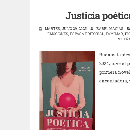
Justicia poét
MARTES, JULIO 29, 2025
ISABEL MACÍAS
EMOCIONES
,
ESPASA EDITORIAL
,
FAMILIAR
,
FI
RESEÑ
Buenas tardes 
2024, tuve el
primera novela
encantadora, s