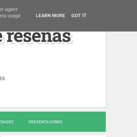
ser-agent
rate usage
LEARN MORE
GOT IT
de reseñas
ra.
EDADES
PRESENTACIONES