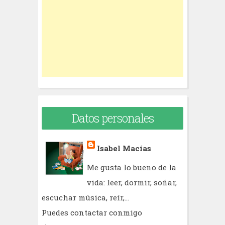
o
r
:
Datos personales
Isabel Macías
Me gusta lo bueno de la
vida: leer, dormir, soñar,
escuchar música, reír,...
Puedes contactar conmigo