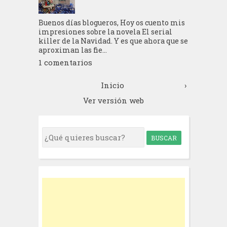
Buenos días blogueros, Hoy os cuento mis
impresiones sobre la novela El serial
killer de la Navidad. Y es que ahora que se
aproximan las fie...
1 comentarios
Inicio
›
Ver versión web
S
e
a
r
c
h
f