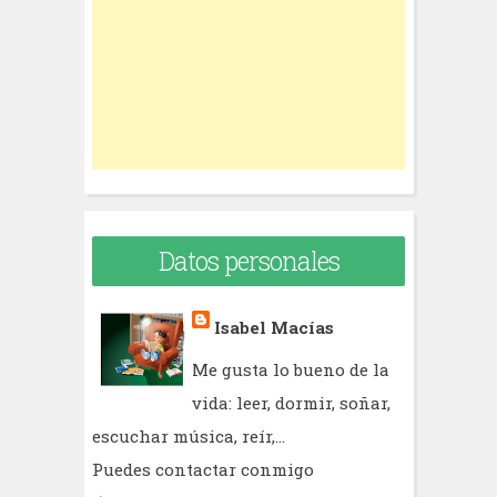
o
r
:
Datos personales
Isabel Macías
Me gusta lo bueno de la
vida: leer, dormir, soñar,
escuchar música, reír,...
Puedes contactar conmigo