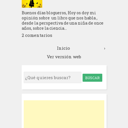
Buenos días blogueros, Hoy os doy mi
opinión sobre un libro que nos habla ,
desde la perspectiva de una niña de once
años, sobre la ciencia...
2 comentarios
Inicio
›
Ver versión web
S
e
a
r
c
h
f