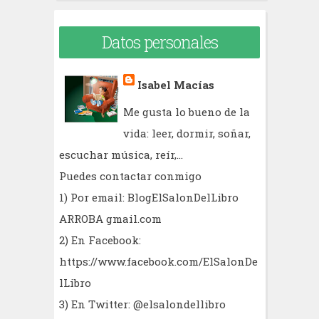
Datos personales
Isabel Macías
Me gusta lo bueno de la
vida: leer, dormir, soñar,
escuchar música, reír,...
Puedes contactar conmigo
1) Por email: BlogElSalonDelLibro
ARROBA gmail.com
2) En Facebook:
https://www.facebook.com/ElSalonDe
lLibro
3) En Twitter: @elsalondellibro