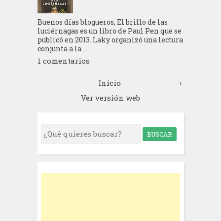
Buenos días blogueros, El brillo de las
luciérnagas es un libro de Paul Pen que se
publicó en 2013. Laky organizó una lectura
conjunta a la ...
1 comentarios
Inicio
›
Ver versión web
S
e
a
r
c
h
f