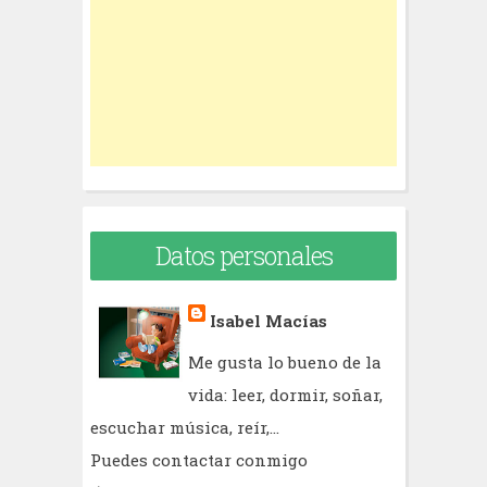
o
r
:
Datos personales
Isabel Macías
Me gusta lo bueno de la
vida: leer, dormir, soñar,
escuchar música, reír,...
Puedes contactar conmigo