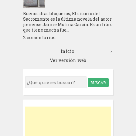
Buenos días blogueros, El sicario del
Sacromonte es la última novela del autor
jienense Jaime Molina García. Es un libro
que tiene mucha fue...
2 comentarios
Inicio
›
Ver versión web
S
e
a
r
c
h
f