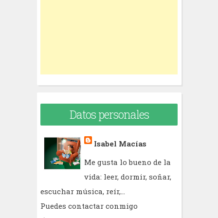
o
r
:
Datos personales
Isabel Macías
Me gusta lo bueno de la
vida: leer, dormir, soñar,
escuchar música, reír,...
Puedes contactar conmigo