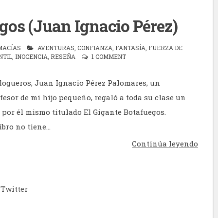
gos (Juan Ignacio Pérez)
MACÍAS
AVENTURAS
,
CONFIANZA
,
FANTASÍA
,
FUERZA DE
NTIL
,
INOCENCIA
,
RESEÑA
1 COMMENT
logueros, Juan Ignacio Pérez Palomares, un
fesor de mi hijo pequeño, regaló a toda su clase un
 por él mismo titulado El Gigante Botafuegos.
bro no tiene...
Continúa leyendo
Twitter