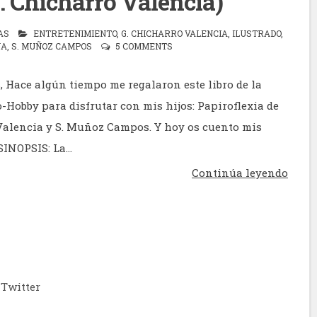
G. Chicharro Valencia)
AS
ENTRETENIMIENTO
,
G. CHICHARRO VALENCIA
,
ILUSTRADO
,
ÑA
,
S. MUÑOZ CAMPOS
5 COMMENTS
, Hace algún tiempo me regalaron este libro de la
o-Hobby para disfrutar con mis hijos: Papiroflexia de
Valencia y S. Muñoz Campos. Y hoy os cuento mis
INOPSIS: La...
Continúa leyendo
Twitter