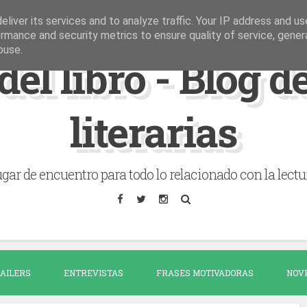
liver its services and to analyze traffic. Your IP address and u
rmance and security metrics to ensure quality of service, gene
buse.
del libro - Blog 
literarias
gar de encuentro para todo lo relacionado con la lectu
AILERS
ENTREVISTAS
FRASES MOTIVADORAS
NOV