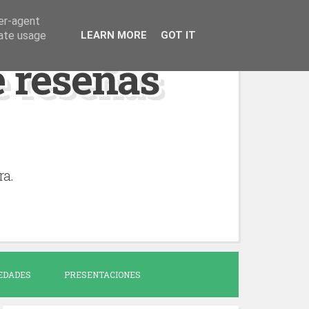
ser-agent
rate usage
LEARN MORE
GOT IT
de reseñas
ra.
EDADES
PRESENTACIONES