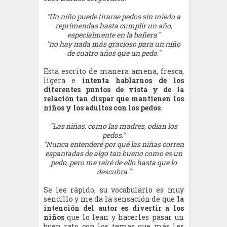
"Un niño puede tirarse pedos sin miedo a
reprimendas hasta cumplir un año,
especialmente en la bañera"
"no hay nada más gracioso para un niño
de cuatro años que un pedo."
Está escrito de manera amena, fresca,
ligera e
intenta hablarnos de los
diferentes puntos de vista y de la
relación tan dispar que mantienen los
niños y los adultos con los pedos
.
"Las niñas, como las madres, odian los
pedos."
"Nunca entenderé por qué las niñas corren
espantadas de algo tan bueno como es un
pedo, pero me reiré de ello hasta que lo
descubra."
Se lee rápido, su vocabulario es muy
sencillo y me da la sensación de que
la
intención del autor es divertir a los
niños
que lo lean y hacerles pasar un
buen rato con los temas que más les