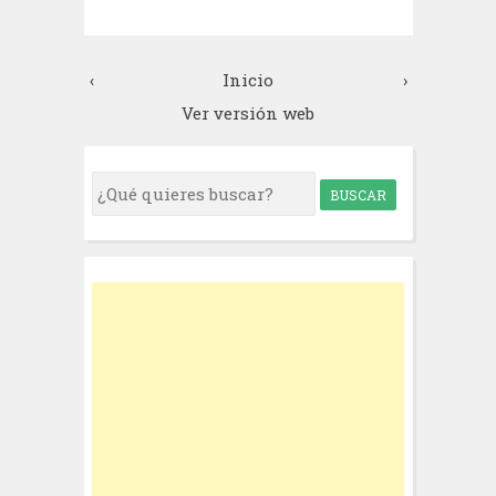
‹
Inicio
›
Ver versión web
S
e
a
r
c
h
f
o
r
: