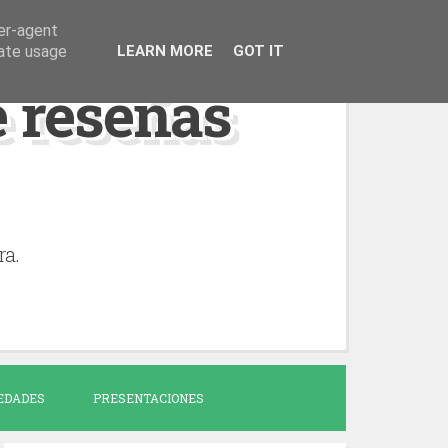
ser-agent
rate usage
LEARN MORE
GOT IT
de reseñas
ra.
EDADES
PRESENTACIONES