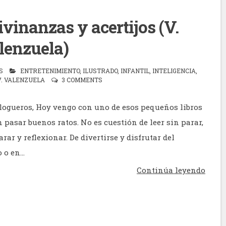
vinanzas y acertijos (V.
lenzuela)
S
ENTRETENIMIENTO
,
ILUSTRADO
,
INFANTIL
,
INTELIGENCIA
,
V. VALENZUELA
3 COMMENTS
logueros, Hoy vengo con uno de esos pequeños libros
 pasar buenos ratos. No es cuestión de leer sin parar,
arar y reflexionar. De divertirse y disfrutar del
o en...
Continúa leyendo