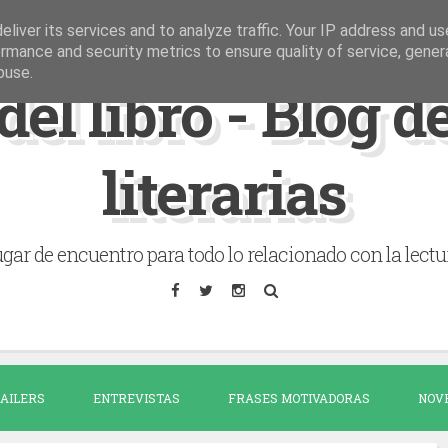
liver its services and to analyze traffic. Your IP address and u
rmance and security metrics to ensure quality of service, gene
buse.
del libro - Blog 
literarias
gar de encuentro para todo lo relacionado con la lectu
AILERS
ENTREVISTAS
FRASES MOTIVADORAS
NOV