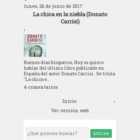
lunes, 26 de junio de 2017
La chica en la niebla (Donato
Carrisi)
›
Buenos días blogueros, Hoy os quiero
hablar del último libro publicado en
España del autor Donato Carrisi . Se titula
"La chica e...
4 comentarios
Inicio
›
Ver versión web
S