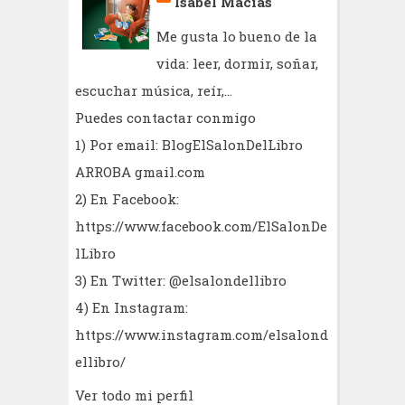
Isabel Macías
Me gusta lo bueno de la
vida: leer, dormir, soñar,
escuchar música, reír,...
Puedes contactar conmigo
1) Por email: BlogElSalonDelLibro
ARROBA gmail.com
2) En Facebook:
https://www.facebook.com/ElSalonDe
lLibro
3) En Twitter: @elsalondellibro
4) En Instagram:
https://www.instagram.com/elsalond
ellibro/
Ver todo mi perfil