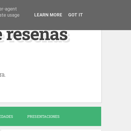
ser-agent
rate usage
LEARN MORE
GOT IT
de reseñas
ra.
EDADES
PRESENTACIONES