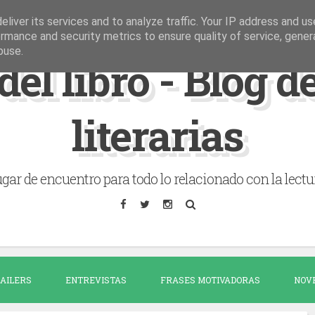
liver its services and to analyze traffic. Your IP address and u
rmance and security metrics to ensure quality of service, gene
buse.
del libro - Blog 
literarias
gar de encuentro para todo lo relacionado con la lectu
AILERS
ENTREVISTAS
FRASES MOTIVADORAS
NOV