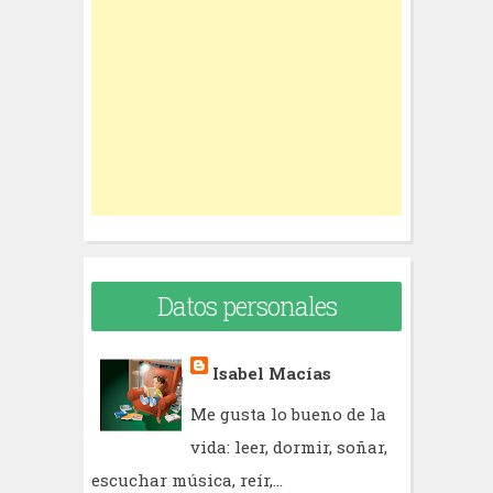
h
f
o
r
:
Datos personales
Isabel Macías
Me gusta lo bueno de la
vida: leer, dormir, soñar,
escuchar música, reír,...