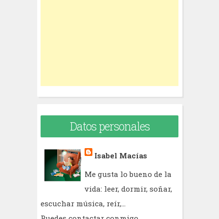
f
o
r
:
Datos personales
Isabel Macías
Me gusta lo bueno de la
vida: leer, dormir, soñar,
escuchar música, reír,...
Puedes contactar conmigo