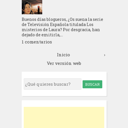
Buenos días blogueros, ¿Os suena la serie
de Televisión Española titulada Los
misterios de Laura? Por desgracia, han
dejado de emitirla,...
1 comentarios
Inicio
›
Ver versión web
S
e
a
r
c
h