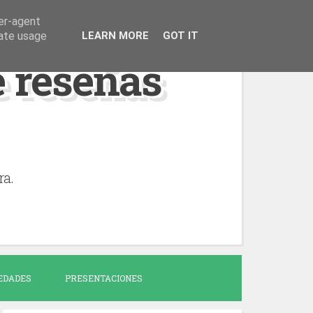
ser-agent
rate usage
LEARN MORE
GOT IT
de reseñas
ra.
EDADES
PRESENTACIONES