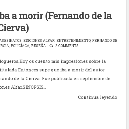
ba a morir (Fernando de la
Cierva)
ASESINATOS
,
EDICIONES ALFAR
,
ENTRETENIMIENTO
,
FERNANDO DE
RCIA
,
POLICÍACA
,
RESEÑA
2 COMMENTS
logueros,Hoy os cuento mis impresiones sobre la
titulada Entonces supe que iba a morir del autor
ando de la Cierva. Fue publicada en septiembre de
ones Alfar.SINOPSIS...
Continúa leyendo