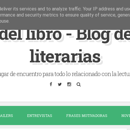
liver its services and to analyze traffic. Your IP address and u
rmance and security metrics to ensure quality of service, gene
buse.
del libro - Blog 
literarias
gar de encuentro para todo lo relacionado con la lectu
AILERS
ENTREVISTAS
FRASES MOTIVADORAS
NOV