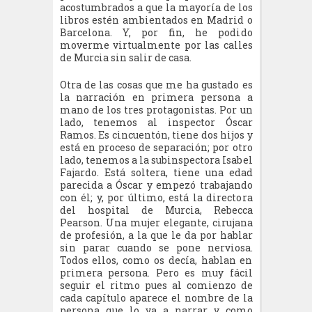
acostumbrados a que la mayoría de los
libros estén ambientados en Madrid o
Barcelona. Y, por fin, he podido
moverme virtualmente por las calles
de Murcia sin salir de casa.
Otra de las cosas que me ha gustado es
la narración en primera persona a
mano de los tres protagonistas. Por un
lado, tenemos al inspector Óscar
Ramos. Es cincuentón, tiene dos hijos y
está en proceso de separación; por otro
lado, tenemos a la subinspectora Isabel
Fajardo. Está soltera, tiene una edad
parecida a Óscar y empezó trabajando
con él; y, por último, está la directora
del hospital de Murcia, Rebecca
Pearson. Una mujer elegante, cirujana
de profesión, a la que le da por hablar
sin parar cuando se pone nerviosa.
Todos ellos, como os decía, hablan en
primera persona. Pero es muy fácil
seguir el ritmo pues al comienzo de
cada capítulo aparece el nombre de la
persona que lo va a narrar y como