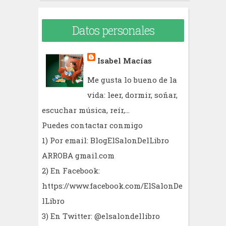
Datos personales
Isabel Macías
Me gusta lo bueno de la
vida: leer, dormir, soñar,
escuchar música, reír,...
Puedes contactar conmigo
1) Por email: BlogElSalonDelLibro
ARROBA gmail.com
2) En Facebook:
https://www.facebook.com/ElSalonDe
lLibro
3) En Twitter: @elsalondellibro