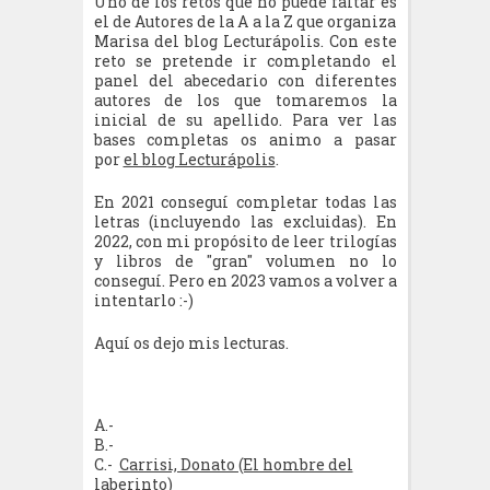
Uno de los retos que no puede faltar es
el de Autores de la A a la Z que organiza
Marisa del blog Lecturápolis. Con este
reto se pretende ir completando el
panel del abecedario con diferentes
autores de los que tomaremos la
inicial de su apellido. Para ver las
bases completas os animo a pasar
por
el blog Lecturápolis
.
En 2021 conseguí completar todas las
letras (incluyendo las excluidas). En
2022, con mi propósito de leer trilogías
y libros de "gran" volumen no lo
conseguí. Pero en 2023 vamos a volver a
intentarlo :-)
Aquí os dejo mis lecturas.
A.-
B.-
C.-
Carrisi, Donato (El hombre del
laberinto)