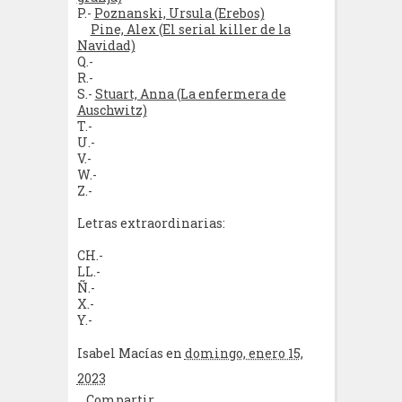
P.-
Poznanski, Ursula (Erebos)
Pine, Alex (El serial killer de la
Navidad)
Q.-
R.-
S.-
Stuart, Anna (La enfermera de
Auschwitz)
T.-
U.-
V.-
W.-
Z.-
Letras extraordinarias:
CH.-
LL.-
Ñ.-
X.-
Y.-
Isabel Macías
en
domingo, enero 15,
2023
Compartir