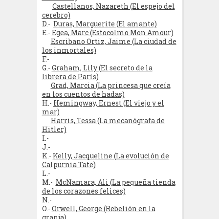
Castellanos, Nazareth (El espejo del
cerebro)
D.-
Duras, Marguerite (El amante)
E.-
Egea, Marc (Estocolmo Mon Amour)
Escribano Ortiz, Jaime (La ciudad de
los inmortales)
F.-
G.-
Graham, Lily (El secreto de la
librera de París)
Grad, Marcia (La princesa que creía
en los cuentos de hadas)
H.-
Hemingway, Ernest (El viejo y el
mar)
Harris, Tessa (La mecanógrafa de
Hitler)
I.-
J.-
K.-
Kelly, Jacqueline (La evolución de
Calpurnia Tate)
L.-
M.-
McNamara, Ali (La pequeña tienda
de los corazones felices)
N.-
O.-
Orwell, George (Rebelión en la
granja)