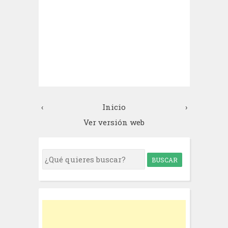
‹
Inicio
›
Ver versión web
S
e
a
r
c