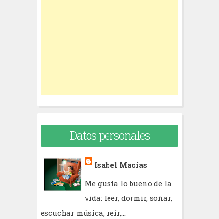
h
f
o
r
:
Datos personales
Isabel Macías
Me gusta lo bueno de la
vida: leer, dormir, soñar,
escuchar música, reír,...