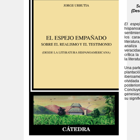
S
(Des
El espe
hispano
sentimien
los cara
literatu
analiza
veracida
crítica l
la litera
Una part
plantac
iberoame
olvidad
posterior
Concluy
genesiac
su signifi