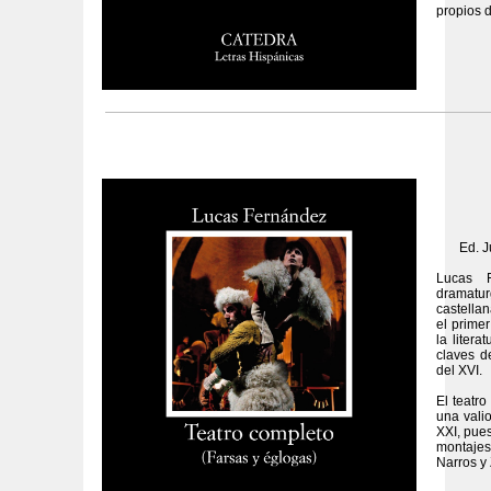
propios d
Ed. J
Lucas 
dramatur
castella
el primer
la liter
claves d
del XVI.
E
l teatr
una valio
XXI, pue
montajes
Narros y