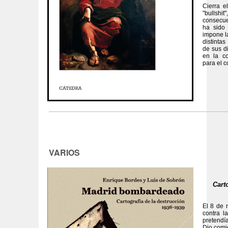
Cierra e
"bulls
consecue
ha sido
impone l
distinta
de sus d
en la co
para el 
VARIOS
Cart
El 8 de 
contra l
pretendía
Dio comi