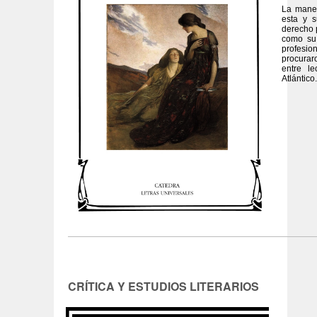
La maner
esta y s
derecho p
como su 
profesio
procuraro
entre l
Atlántico.
CRÍTICA Y ESTUDIOS LITERARIOS