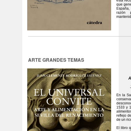
esta rec
que gene
España, 
razón 
mantenid
ARTE GRANDES TEMAS
A
En la Sa
conserv
desconoc
1533 y 1
alimento
reflejo 
de un ric
El libro