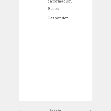
información
Besos
Responder
‹
Inicio
›