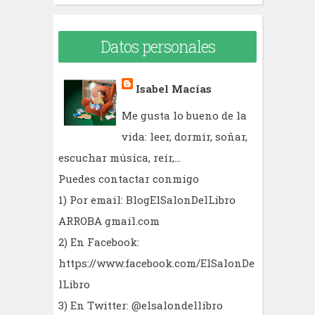
Datos personales
Isabel Macías
Me gusta lo bueno de la
vida: leer, dormir, soñar,
escuchar música, reír,...
Puedes contactar conmigo
1) Por email: BlogElSalonDelLibro
ARROBA gmail.com
2) En Facebook:
https://www.facebook.com/ElSalonDe
lLibro
3) En Twitter: @elsalondellibro