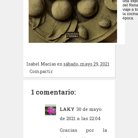
una expl
del Rena
viaje a t
la cocina
época.
Isabel Macías
en
sábado, mayo 29, 2021
Compartir
1 comentario:
LAKY
30 de mayo
de 2021 a las 22:04
Gracias por la