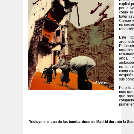
capital 
por la Av
como el 
baterías
Campo y 
no cesar
rendición
Este li
arquite
Politécn
aquellos
resultado
años, 
ambición
no son n
como otr
después 
sus bomb
Pero lo 
más que 
que hast
completo,
primer en
*Incluye el mapa de los bombardeos de Madrid durante la Guer