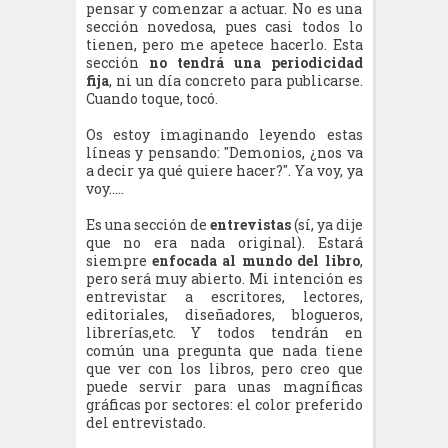
pensar y comenzar a actuar. No es una
sección novedosa, pues casi todos lo
tienen, pero me apetece hacerlo. Esta
sección
no tendrá una periodicidad
fija
, ni un día concreto para publicarse.
Cuando toque, tocó.
Os estoy imaginando leyendo estas
líneas y pensando: "Demonios, ¿nos va
a decir ya qué quiere hacer?". Ya voy, ya
voy.....
Es una sección de
entrevistas
(sí, ya dije
que no era nada original). Estará
siempre
enfocada al mundo del libro
,
pero será muy abierto. Mi intención es
entrevistar a escritores, lectores,
editoriales, diseñadores, blogueros,
librerías,etc. Y todos tendrán en
común una pregunta que nada tiene
que ver con los libros, pero creo que
puede servir para unas magníficas
gráficas por sectores: el color preferido
del entrevistado.