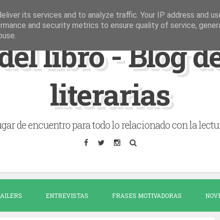
liver its services and to analyze traffic. Your IP address and u
rmance and security metrics to ensure quality of service, gene
buse.
del libro - Blog 
literarias
gar de encuentro para todo lo relacionado con la lectu
AILERS
ENTREVISTAS
FRASES MOTIVADORAS
NOV