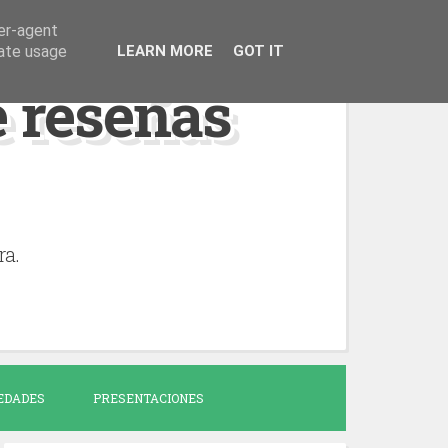
ser-agent
rate usage
LEARN MORE
GOT IT
de reseñas
ra.
EDADES
PRESENTACIONES