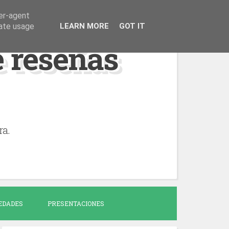
ser-agent
rate usage
LEARN MORE
GOT IT
de reseñas
ra.
EDADES
PRESENTACIONES