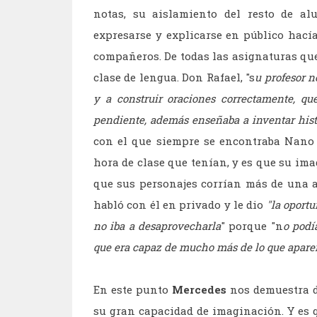
notas, su aislamiento del resto de al
expresarse y explicarse en público hací
compañeros.
De todas las asignaturas que
clase de lengua. Don Rafael, "s
u profesor n
y a construir oraciones correctamente, q
pendiente, además enseñaba a inventar hist
con el que siempre se encontraba Nano 
hora de clase que tenían, y es que su ima
que sus personajes corrían más de una av
habló con él en privado y le dio
"la oport
no iba a desaprovecharla
" porque "n
o podí
que era capaz de mucho más de lo que apare
En este punto
Mercedes
nos demuestra de
su gran capacidad de imaginación. Y es