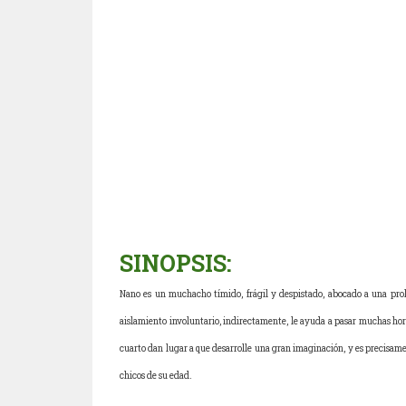
SINOPSIS:
Nano es un muchacho tímido, frágil y despistado, abocado a una pro
aislamiento involuntario, indirectamente, le ayuda a pasar muchas horas
cuarto dan lugar a que desarrolle una gran imaginación, y es precisame
chicos de su edad.