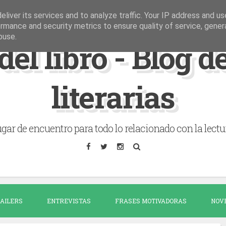
liver its services and to analyze traffic. Your IP address and u
rmance and security metrics to ensure quality of service, gene
buse.
del libro - Blog 
literarias
gar de encuentro para todo lo relacionado con la lectu
AILERS
ENTREVISTAS
FRASES MOTIVADORAS
NOV