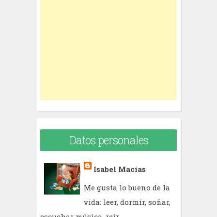
h
f
o
r
:
Datos personales
Isabel Macías
Me gusta lo bueno de la
vida: leer, dormir, soñar,
escuchar música, reír,...