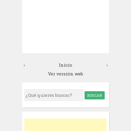
‹
Inicio
›
Ver versión web
S
e
a
r
c