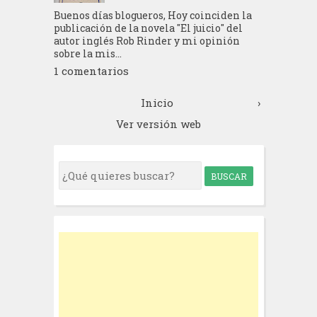
Buenos días blogueros, Hoy coinciden la
publicación de la novela "El juicio" del
autor inglés Rob Rinder y mi opinión
sobre la mis...
1 comentarios
Inicio
›
Ver versión web
S
e
a
r
c
h
f