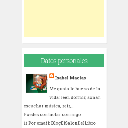
o
r
:
Datos personales
Isabel Macías
Me gusta lo bueno de la
vida: leer, dormir, soñar,
escuchar música, reír,...
Puedes contactar conmigo
1) Por email: BlogElSalonDelLibro