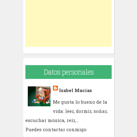
o
r
:
Datos personales
Isabel Macías
Me gusta lo bueno de la
vida: leer, dormir, soñar,
escuchar música, reír,...
Puedes contactar conmigo