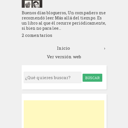
Buenos días blogueros, Un compañero me
recomendó leer Más allá del tiempo. Es
un libro al que él recurre periódicamente,
si bien no para lee...
2 comentarios
Inicio
›
Ver versión web
S
e
a
r
c
h
f