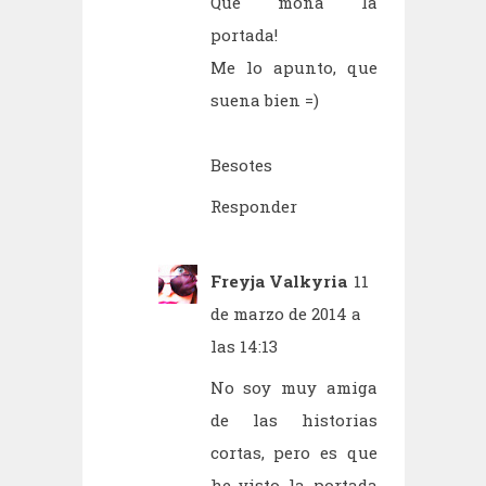
Qué mona la
portada!
Me lo apunto, que
suena bien =)
Besotes
Responder
Freyja Valkyria
11
de marzo de 2014 a
las 14:13
No soy muy amiga
de las historias
cortas, pero es que
he visto la portada