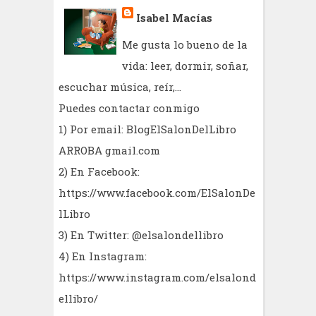
Isabel Macías
Me gusta lo bueno de la
vida: leer, dormir, soñar,
escuchar música, reír,...
Puedes contactar conmigo
1) Por email: BlogElSalonDelLibro
ARROBA gmail.com
2) En Facebook:
https://www.facebook.com/ElSalonDe
lLibro
3) En Twitter: @elsalondellibro
4) En Instagram:
https://www.instagram.com/elsalond
ellibro/