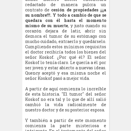
redactado de manera pulcra un
contrato de
cesión de propiedades ¡¡¡a
su nombre!!!. Y todo a cambio de que se
quedara con él hasta el momento
mismo de su muerte
, y justo cuando su
corazón dejara de latir, abrir sin
demora el tumor de su estómago con
mucho cuidado, extraerlo y quedárselo.
Cumpliendo estos mínimos requisitos
el doctor recibiría todos los bienes del
señor Koskof. ¿Por qué él? El señor
Koskof lo tenía claro. Le quería a él por
ser joven y estar abierto a nuevas ideas.
Quency aceptó y esa misma noche el
señor Koskof pasó a mejor vida.
A partir de aquí comienza lo increíble
de esta historia. "El tumor" del señor
Koskof no era tal y lo que de allí salió
cambió la vida radicalmente de
nuestro doctor y de su posterior esposa.
Y también a partir de este momento
comienza la parte misteriosa e
intrigante. En el testamento del señor