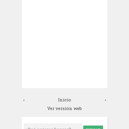
‹
Inicio
›
Ver versión web
S