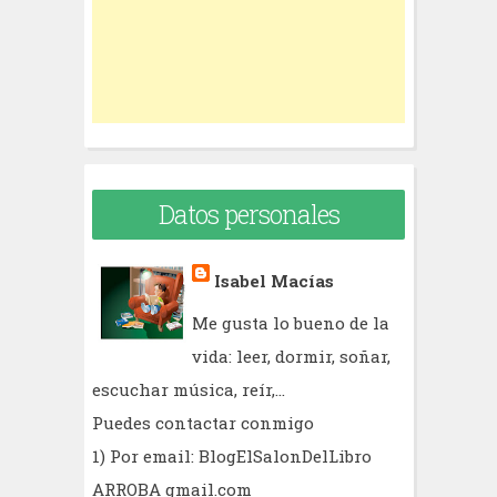
r
:
Datos personales
Isabel Macías
Me gusta lo bueno de la
vida: leer, dormir, soñar,
escuchar música, reír,...
Puedes contactar conmigo
1) Por email: BlogElSalonDelLibro
ARROBA gmail.com