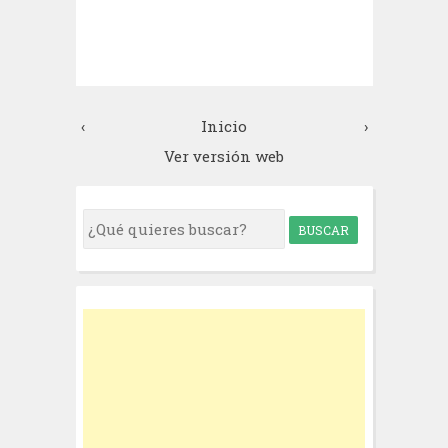
‹
Inicio
›
Ver versión web
S
e
a
r
c
h
f
o