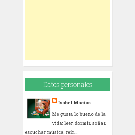
h
f
o
r
:
Datos personales
Isabel Macías
Me gusta lo bueno de la
vida: leer, dormir, soñar,
escuchar música, reír,...