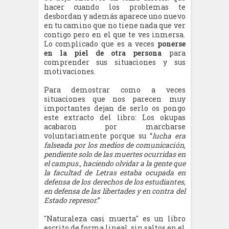
hacer cuando los problemas te
desbordan y además aparece uno nuevo
en tu camino que no tiene nada que ver
contigo pero en el que te ves inmersa.
Lo complicado que es a veces
ponerse
en la piel de otra persona
para
comprender sus situaciones y sus
motivaciones.
Para demostrar como a veces
situaciones que nos parecen muy
importantes dejan de serlo os pongo
este extracto del libro: Los okupas
acabaron por marcharse
voluntariamente porque su “
lucha era
falseada por los medios de comunicación,
pendiente solo de las muertes ocurridas en
el campus., haciendo olvidar a la gente que
la facultad de Letras estaba ocupada en
defensa de los derechos de los estudiantes,
en defensa de las libertades y en contra del
Estado represor.
”
"Naturaleza casi muerta" es un libro
escrito de forma lineal, sin saltos en el