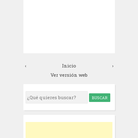
‹
Inicio
›
Ver versión web
S
e
a
r
c