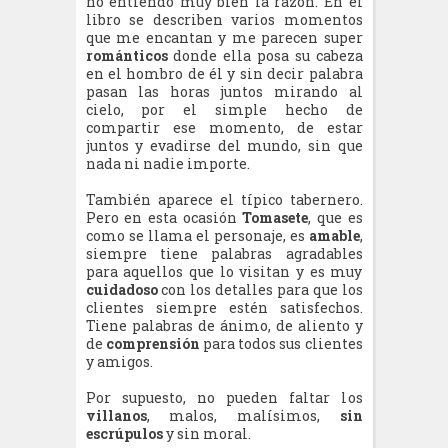
no entiendo muy bien la razón. En el
libro se describen varios momentos
que me encantan y me parecen super
románticos
donde ella posa su cabeza
en el hombro de él y sin decir palabra
pasan las horas juntos mirando al
cielo, por el simple hecho de
compartir ese momento, de estar
juntos y evadirse del mundo, sin que
nada ni nadie importe.
También aparece el típico tabernero.
Pero en esta ocasión
Tomasete
, que es
como se llama el personaje, es
amable
,
siempre tiene palabras agradables
para aquellos que lo visitan y es muy
cuidadoso
con los detalles para que los
clientes siempre estén satisfechos.
Tiene palabras de ánimo, de aliento y
de
comprensión
para todos sus clientes
y amigos.
Por supuesto, no pueden faltar los
villanos
, malos, malísimos,
sin
escrúpulos
y sin moral.