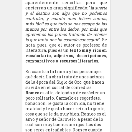
aparentemente sencillas pero que
encierran un gran significado: "
la suerte
y el destino son algo que no podemos
controlar, y cuanto más felices somos,
más fácil es que todo se nos escape de las
manos por entre los dedos, por más que
apretemos los puños tratando de retener
lo que tanto nos ha costado conseguir
". Se
nota, pues, que el autor es profesor de
literatura, pues es un
texto muy rico en
vocabulario, adjetivos, descripciones,
comparativos y recursos literarios
.
En cuanto a la trama y los personajes
qué decir.
La obra trata de unos actores
de la época del Siglo de Oro, que hacen
su vida en el corral de comedias.
Romeo
es alto, delgado y de carácter un
poco solitario.
Carmelo
es regordete,
bonachón, le gusta la comida, no tiene
maldad y le gusta hacer reír a la gente,
cosa que se le da muy bien. Romeo es el
amo y señor de Carmelo, a pesar de lo
cual son muy buenos amigos. Los dos
son seres entrañables. Romeo guarda