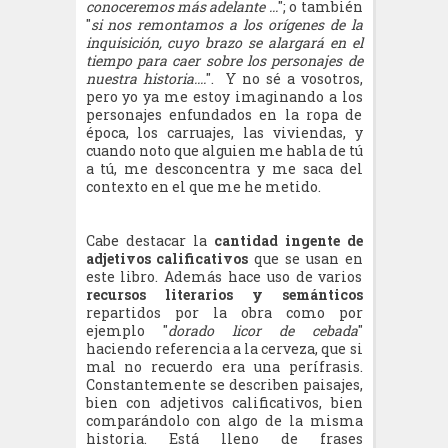
conoceremos más adelante ...
"; o también
"
si nos remontamos a los orígenes de la
inquisición, cuyo brazo se alargará en el
tiempo para caer sobre los personajes de
nuestra historia....
". Y no sé a vosotros,
pero yo ya me estoy imaginando a los
personajes enfundados en la ropa de
época, los carruajes, las viviendas, y
cuando noto que alguien me habla de tú
a tú, me desconcentra y me saca del
contexto en el que me he metido.
Cabe destacar la
cantidad ingente de
adjetivos calificativos
que se usan en
este libro. Además hace uso de varios
recursos literarios y semánticos
repartidos por la obra como por
ejemplo "
dorado licor de cebada
"
haciendo referencia a la cerveza, que si
mal no recuerdo era una perífrasis.
Constantemente se describen paisajes,
bien con adjetivos calificativos, bien
comparándolo con algo de la misma
historia. Está lleno de frases