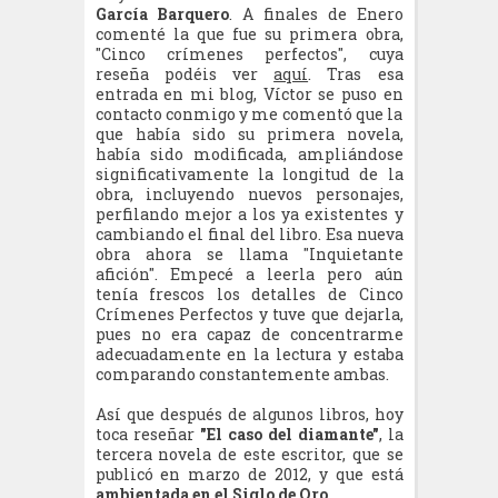
García Barquero
. A finales de Enero
comenté la que fue su primera obra,
"Cinco crímenes perfectos", cuya
reseña podéis ver
aquí
. Tras esa
entrada en mi blog, Víctor se puso en
contacto conmigo y me comentó que la
que había sido su primera novela,
había sido modificada, ampliándose
significativamente la longitud de la
obra, incluyendo nuevos personajes,
perfilando mejor a los ya existentes y
cambiando el final del libro. Esa nueva
obra ahora se llama "Inquietante
afición". Empecé a leerla pero aún
tenía frescos los detalles de Cinco
Crímenes Perfectos y tuve que dejarla,
pues no era capaz de concentrarme
adecuadamente en la lectura y estaba
comparando constantemente ambas.
Así que después de algunos libros, hoy
toca reseñar
"El caso del diamante"
, la
tercera novela de este escritor, que se
publicó en marzo de 2012, y que está
ambientada en el Siglo de Oro
.