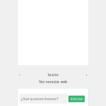
‹
Inicio
›
Ver versión web
S
e