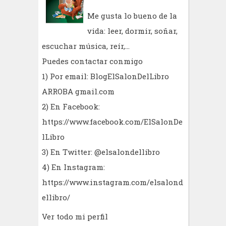
Me gusta lo bueno de la
vida: leer, dormir, soñar,
escuchar música, reír,...
Puedes contactar conmigo
1) Por email: BlogElSalonDelLibro
ARROBA gmail.com
2) En Facebook:
https://www.facebook.com/ElSalonDe
lLibro
3) En Twitter: @elsalondellibro
4) En Instagram:
https://www.instagram.com/elsalond
ellibro/
Ver todo mi perfil