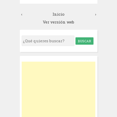
‹
Inicio
›
Ver versión web
S
e
a
r
c
h
f
o
r
: