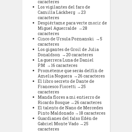
caracteres
Los vigilantes del faro de
Camilla Läckberg →23
caracteres
Despiértame para verte morir de
Miguel Aguerralde →28
caracteres
Cinco de Ursula Poznanski →5
caracteres
Los gigantes de Groil de Julia
Donaldson →20 caracteres
La guerrera Luna de Daniel
P.M →16 caracteres
Prométeme que serás delfín de
Amelia Noguera →26 caracteres
El libro secreto de Dante de
Francesco Fioretti →25
caracteres
Manda flores a mi entierro de
Ricardo Bosque →26 caracteres
El talento de Nano de Mercedes
Pinto Maldonado →18 caracteres
Guardianes del falso Edén de
Gabriel Monte Vado →25
caracteres