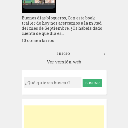
Buenos días blogueros, Con este book
trailer de hoy nos acercamos a la mitad
del mes de Septiembre. ¿Os habéis dado
cuenta de qué día es...
10 comentarios
Inicio
›
Ver versión web
S
e
a
r
c
h