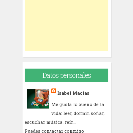
f
o
r
:
Datos personales
Isabel Macías
Me gusta lo bueno de la
vida: leer, dormir, soñar,
escuchar música, reír,...
Puedes contactar conmigo