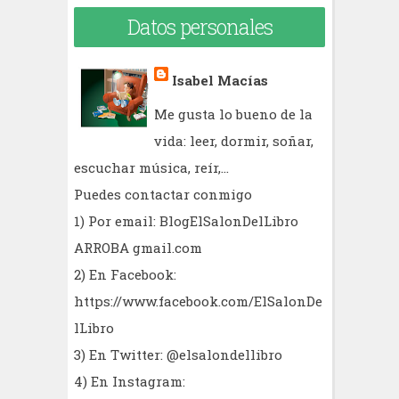
Datos personales
Isabel Macías
Me gusta lo bueno de la
vida: leer, dormir, soñar,
escuchar música, reír,...
Puedes contactar conmigo
1) Por email: BlogElSalonDelLibro
ARROBA gmail.com
2) En Facebook:
https://www.facebook.com/ElSalonDe
lLibro
3) En Twitter: @elsalondellibro
4) En Instagram: