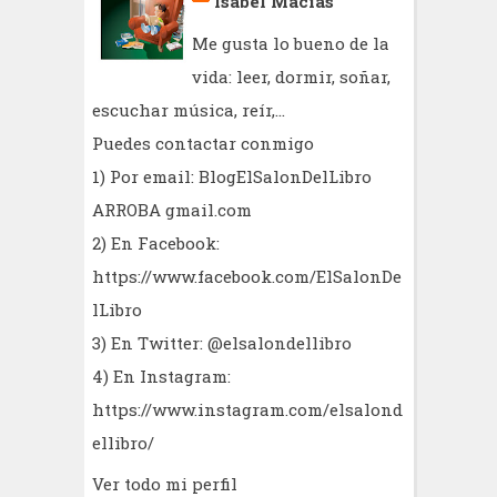
Isabel Macías
Me gusta lo bueno de la
vida: leer, dormir, soñar,
escuchar música, reír,...
Puedes contactar conmigo
1) Por email: BlogElSalonDelLibro
ARROBA gmail.com
2) En Facebook:
https://www.facebook.com/ElSalonDe
lLibro
3) En Twitter: @elsalondellibro
4) En Instagram:
https://www.instagram.com/elsalond
ellibro/
Ver todo mi perfil