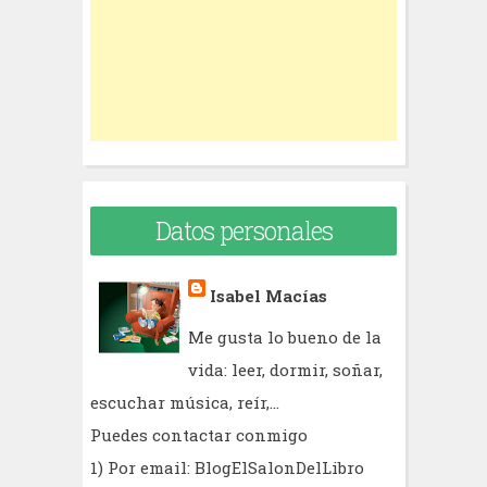
o
r
:
Datos personales
Isabel Macías
Me gusta lo bueno de la
vida: leer, dormir, soñar,
escuchar música, reír,...
Puedes contactar conmigo
1) Por email: BlogElSalonDelLibro