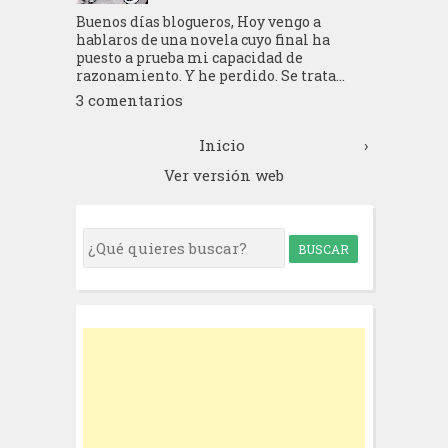
Buenos días blogueros, Hoy vengo a
hablaros de una novela cuyo final ha
puesto a prueba mi capacidad de
razonamiento. Y he perdido. Se trata...
3 comentarios
Inicio
›
Ver versión web
S
e
a
r
c
h
f