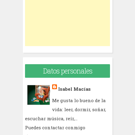
o
r
:
Datos personales
Isabel Macías
Me gusta lo bueno de la
vida: leer, dormir, soñar,
escuchar música, reír,...
Puedes contactar conmigo