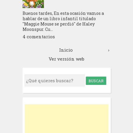
Buenos tardes, En esta ocasión vamos a
hablar de un libro infantil titulado
"Maggie Mouse se perdió" de Haley
Moonspur. Cu...
4 comentarios
Inicio
›
Ver versión web
S
e
a
r
c
h
f