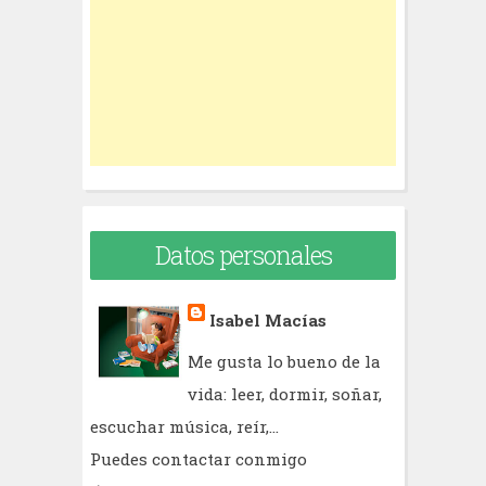
o
r
:
Datos personales
Isabel Macías
Me gusta lo bueno de la
vida: leer, dormir, soñar,
escuchar música, reír,...
Puedes contactar conmigo