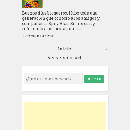
Buenos días blogueros, Hubo toda una
generación que conoció a los amigos y
compañeros Epi y Blas. Sí, me estoy
refiriendo a los protagonista...
1 comentarios
Inicio
›
Ver versión web
S
e
a
r
c
h
f