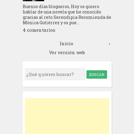
Buenos días blogueros, Hoy os quiero
hablar de una novela que he conocido
gracias al reto Serendipia Recomienda de
Mónica Gutiérrez y os pue...
4 comentarios
Inicio
›
Ver versión web
S
e
a
r
c
h
f