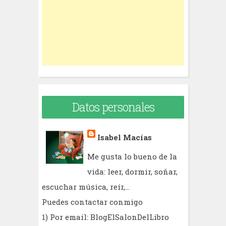
o
r
:
Datos personales
Isabel Macías
Me gusta lo bueno de la
vida: leer, dormir, soñar,
escuchar música, reír,...
Puedes contactar conmigo
1) Por email: BlogElSalonDelLibro