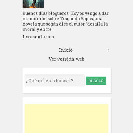
Buenos días blogueros, Hoy os vengo a dar
mi opinión sobre Tragando Sapos, una
novela que según dice el autor "desafía la
moral y enfre...
1 comentarios
Inicio
›
Ver versión web
S
e
a
r
c
h
f