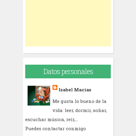
o
r
:
Datos personales
Isabel Macías
Me gusta lo bueno de la
vida: leer, dormir, soñar,
escuchar música, reír,...
Puedes contactar conmigo