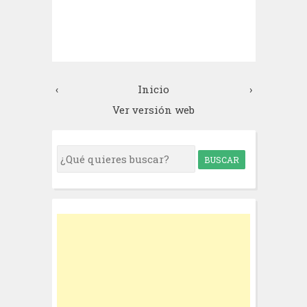
‹
Inicio
›
Ver versión web
S
e
a
r
c
h
f
o