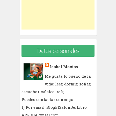
r
:
Datos personales
Isabel Macías
Me gusta lo bueno de la
vida: leer, dormir, soñar,
escuchar música, reír,...
Puedes contactar conmigo
1) Por email: BlogElSalonDelLibro
ARROBA gmail.com