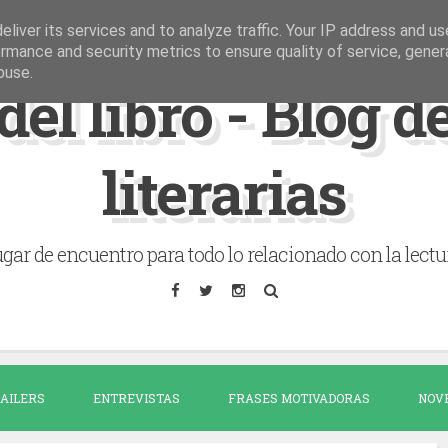
liver its services and to analyze traffic. Your IP address and u
rmance and security metrics to ensure quality of service, gene
buse.
del libro - Blog 
literarias
gar de encuentro para todo lo relacionado con la lectu
AILERS
ENTREVISTAS
FRASES MOTIVADORAS
NOV