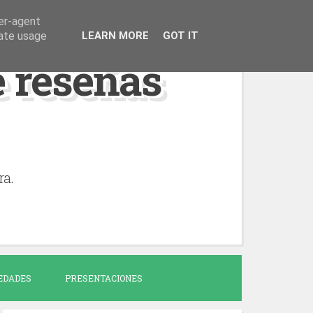
ser-agent
rate usage
LEARN MORE
GOT IT
de reseñas
ra.
EDADES
PRESENTACIONES