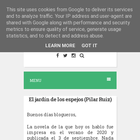
S
This site uses cookies from Google to deliver its services
El salón del libro - Blog de
and to analyze traffic. Your IP address and user-agent are
k
reseñas literarias
shared with Google along with performance and security
i
metrics to ensure quality of service, generate usage
Lugar de encuentro para todo lo
p
statistics, and to detect and address abuse.
relacionado con la lectura.
t
LEARN MORE
GOT IT
o
c
o
MENU
n
t
El jardín de los espejos (Pilar Ruiz)
e
n
Buenos días blogueros,
t
La novela de la que hoy os hablo fue
impresa en el verano de 2020 y
publicada el 3 de septiembre. Nada