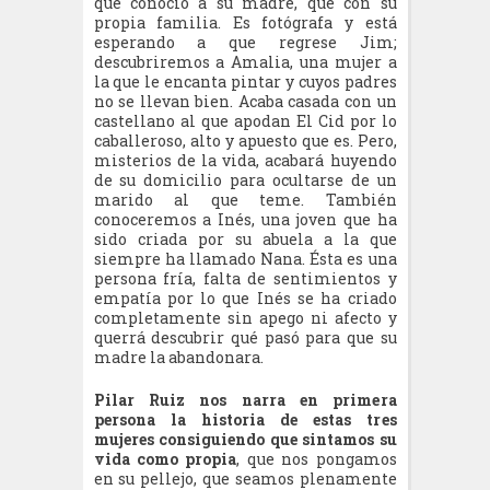
que conoció a su madre, que con su
propia familia. E
s fotógrafa y está
esperando a que regrese Jim
;
descubriremos a Amalia, una mujer a
la que le encanta pintar y cuyos padres
no se llevan bien. Acaba casada con un
castellano al que apodan El Cid por lo
caballeroso, alto y apuesto que es. Pero,
misterios de la vida, acabará
huyendo
de su domicilio para ocultarse de un
marido al que teme.
También
conoceremos a Inés, una joven que ha
sido criada por su abuela a la que
siempre ha llamado Nana. Ésta es una
persona fría, falta de sentimientos y
empatía por lo que Inés se ha criado
completamente sin apego ni afecto y
querrá descubrir qué pasó para que su
madre la abandonara.
Pilar Ruiz nos narra en primera
persona la historia de estas tres
mujeres consiguiendo que sintamos su
vida como propia
, que nos pongamos
en su pellejo, que seamos plenamente