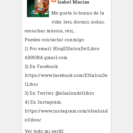
Isabel Macías
Me gusta lo bueno de la
vida: leer, dormir, soñar,
escuchar música, reír,...
Puedes contactar conmigo
1) Por email: BlogElSalonDelLibro
ARROBA gmail.com
2) En Facebook:
https://www.facebook.com/ElSalonDe
lLibro
3) En Twitter: @elsalondellibro
4) En Instagram:
https://www.instagram.com/elsalond
ellibro/
Ver todo mi perfil