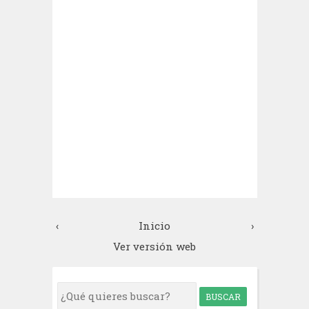
‹
Inicio
›
Ver versión web
S