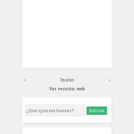
‹
Inicio
›
Ver versión web
S
e
a