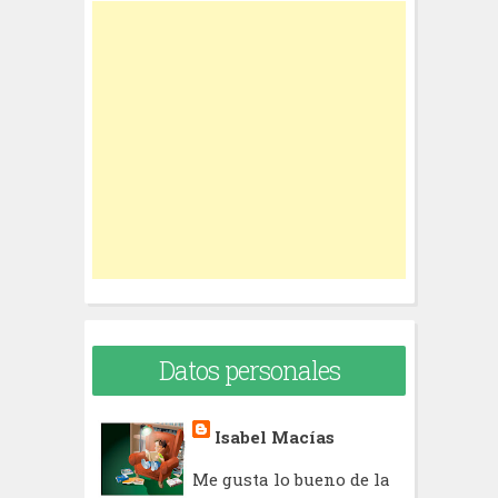
r
c
h
f
o
r
:
Datos personales
Isabel Macías
Me gusta lo bueno de la