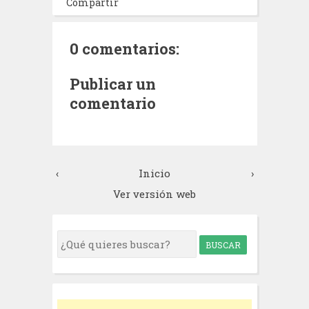
Compartir
0 comentarios:
Publicar un
comentario
‹
Inicio
›
Ver versión web
S
e
a
r