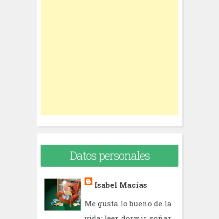
c
h
f
o
r
:
Datos personales
Isabel Macías
Me gusta lo bueno de la
vida: leer, dormir, soñar,