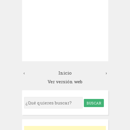
‹
Inicio
›
Ver versión web
S
e
a
r