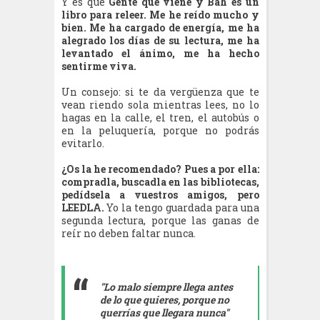
Y es que
Gente que viene y Bah es un
libro para releer. Me he reído mucho y
bien. Me ha cargado de energía, me ha
alegrado los días de su lectura, me ha
levantado el ánimo, me ha hecho
sentirme viva.
Un consejo: si te da vergüenza que te
vean riendo sola mientras lees, no lo
hagas en la calle, el tren, el autobús o
en la peluquería, porque no podrás
evitarlo.
¿Os la he recomendado? Pues a por ella:
compradla, buscadla en las bibliotecas,
pedídsela a vuestros amigos, pero
LEEDLA.
Yo la tengo guardada para una
segunda lectura, porque las ganas de
reír no deben faltar nunca.
"Lo malo siempre llega antes
de lo que quieres, porque no
querrías que llegara nunca"