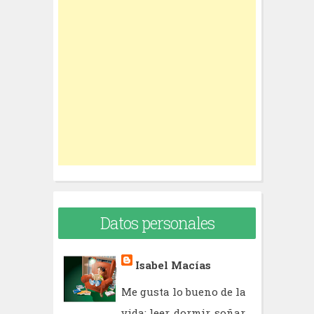
c
h
f
o
r
:
Datos personales
Isabel Macías
Me gusta lo bueno de la
vida: leer, dormir, soñar,